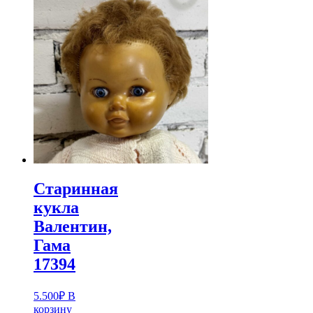
Старинная
кукла
Валентин,
Гама
17394
5.500
₽
В
корзину