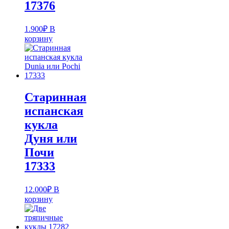
17376
1.900
₽
В
корзину
Старинная
испанская
кукла
Дуня или
Почи
17333
12.000
₽
В
корзину