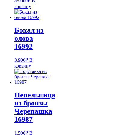
45.000
₽
В
корзину
Бокал из
олова
16992
3.900
₽
В
корзину
Пепельница
из бронзы
Черепашка
16987
1.500
₽
В