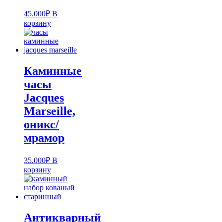
45.000
₽
В
корзину
Каминные
часы
Jacques
Marseille,
оникс/
мрамор
35.000
₽
В
корзину
Антикварный