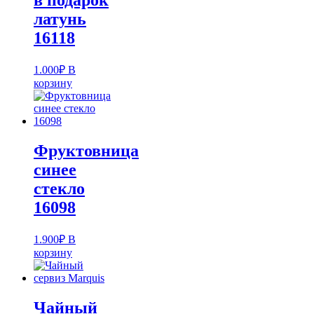
в подарок
латунь
16118
1.000
₽
В
корзину
Фруктовница
синее
стекло
16098
1.900
₽
В
корзину
Чайный