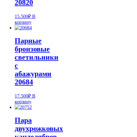
20820
15.500
₽
В
корзину
Парные
бронзовые
светильники
с
абажурами
20684
17.500
₽
В
корзину
Пара
двухрожковых
канделябров