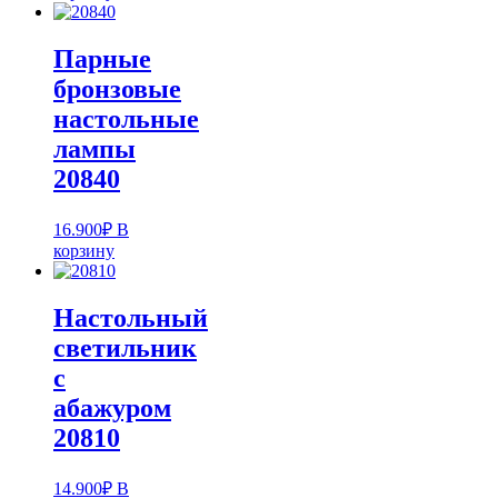
Парные
бронзовые
настольные
лампы
20840
16.900
₽
В
корзину
Настольный
светильник
с
абажуром
20810
14.900
₽
В