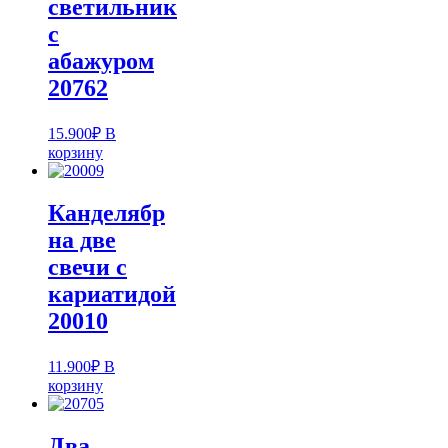
светильник
с
абажуром
20762
15.900
₽
В
корзину
Канделябр
на две
свечи с
кариатидой
20010
11.900
₽
В
корзину
Два