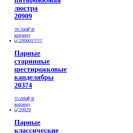
пятирожковая
люстра
20909
39.500
₽
В
корзину
Парные
старинные
шестирожковые
канделябры
20374
55.000
₽
В
корзину
Парные
классические