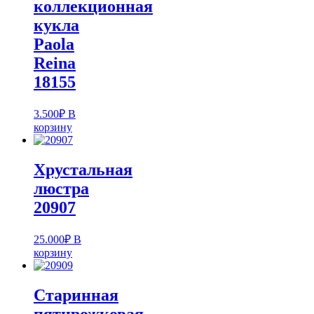
коллекционная
кукла
Paola
Reina
18155
3.500
₽
В
корзину
Хрустальная
люстра
20907
25.000
₽
В
корзину
Старинная