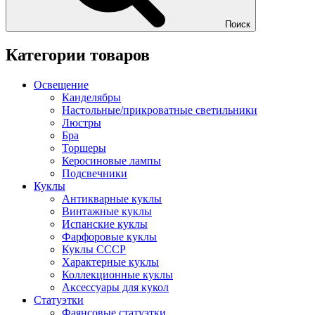
Поиск
Категории товаров
Освещение
Канделябры
Настольные/прикроватные светильники
Люстры
Бра
Торшеры
Керосиновые лампы
Подсвечники
Куклы
Антикварные куклы
Винтажные куклы
Испанские куклы
Фарфоровые куклы
Куклы СССР
Характерные куклы
Коллекционные куклы
Аксессуары для кукол
Статуэтки
Фаянсовые статуэтки