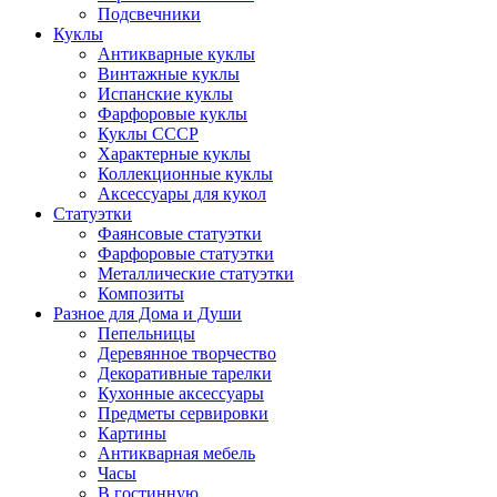
Подсвечники
Куклы
Антикварные куклы
Винтажные куклы
Испанские куклы
Фарфоровые куклы
Куклы СССР
Характерные куклы
Коллекционные куклы
Аксессуары для кукол
Статуэтки
Фаянсовые статуэтки
Фарфоровые статуэтки
Металлические статуэтки
Композиты
Разное для Дома и Души
Пепельницы
Деревянное творчество
Декоративные тарелки
Кухонные аксессуары
Предметы сервировки
Картины
Антикварная мебель
Часы
В гостинную