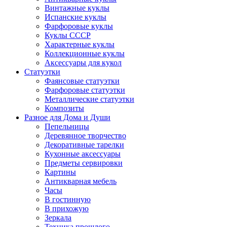
Винтажные куклы
Испанские куклы
Фарфоровые куклы
Куклы СССР
Характерные куклы
Коллекционные куклы
Аксессуары для кукол
Статуэтки
Фаянсовые статуэтки
Фарфоровые статуэтки
Металлические статуэтки
Композиты
Разное для Дома и Души
Пепельницы
Деревянное творчество
Декоративные тарелки
Кухонные аксессуары
Предметы сервировки
Картины
Антикварная мебель
Часы
В гостинную
В прихожую
Зеркала
Техника прошлого