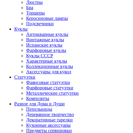
Люстры
Бра
Торшеры
Керосиновые лампы
Подсвечники
Куклы
Антикварные куклы
Винтажные куклы
Испанские куклы
Фарфоровые куклы
Куклы СССР
Характерные куклы
Коллекционные куклы
Аксессуары для кукол
Статуэтки
Фаянсовые статуэтки
Фарфоровые статуэтки
Металлические статуэтки
Композиты
Разное для Дома и Души
Пепельницы
Деревянное творчество
Декоративные тарелки
Кухонные аксессуары
Предметы сервировки