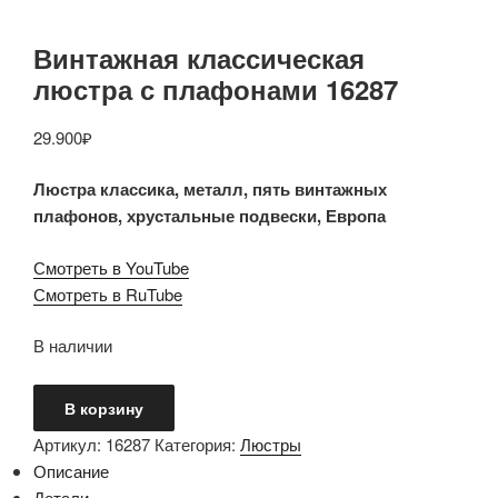
Винтажная классическая
люстра с плафонами 16287
29.900
₽
Люстра классика, металл, пять винтажных
плафонов, хрустальные подвески, Европа
Смотреть в YouTube
Смотреть в RuTube
В наличии
Количество
В корзину
товара
Артикул:
16287
Категория:
Люстры
Винтажная
Описание
классическая
Детали