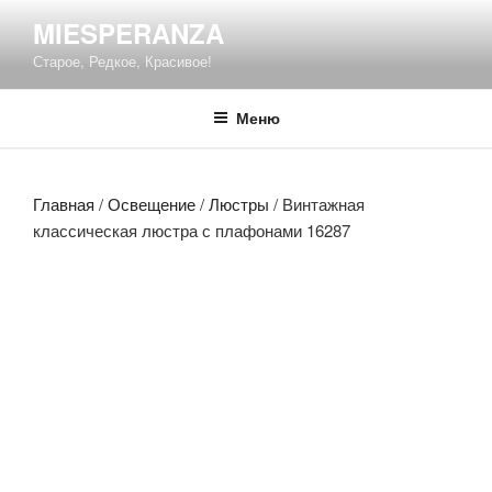
Перейти
MIESPERANZA
к
Старое, Редкое, Красивое!
содержимому
Меню
Главная
/
Освещение
/
Люстры
/ Винтажная
классическая люстра с плафонами 16287