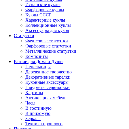
Испанские куклы
Фарфоровые куклы
Куклы СССР
Характерные куклы
Коллекционные куклы
Аксессуары для кукол
Статуэтки
Фаянсовые статуэтки
Фарфоровые статуэтки
Металлические статуэтки
Композиты
Разное для Дома и Души
Пепельницы
Деревянное творчество
Декоративные тарелки
Кухонные аксессуары
Предметы сервировки
Картины
Антикварная мебель
Часы
В гостинную
В прихожую
Зеркала
Техника прошлого
Продано