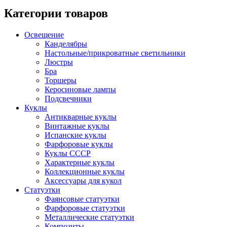
Категории товаров
Освещение
Канделябры
Настольные/прикроватные светильники
Люстры
Бра
Торшеры
Керосиновые лампы
Подсвечники
Куклы
Антикварные куклы
Винтажные куклы
Испанские куклы
Фарфоровые куклы
Куклы СССР
Характерные куклы
Коллекционные куклы
Аксессуары для кукол
Статуэтки
Фаянсовые статуэтки
Фарфоровые статуэтки
Металлические статуэтки
Композиты