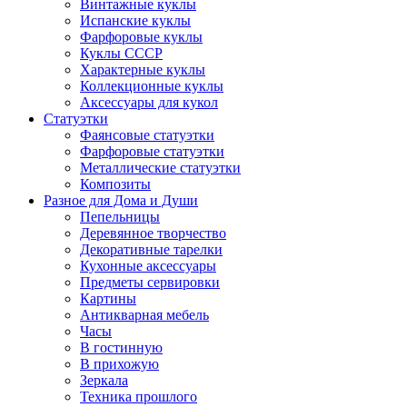
Винтажные куклы
Испанские куклы
Фарфоровые куклы
Куклы СССР
Характерные куклы
Коллекционные куклы
Аксессуары для кукол
Статуэтки
Фаянсовые статуэтки
Фарфоровые статуэтки
Металлические статуэтки
Композиты
Разное для Дома и Души
Пепельницы
Деревянное творчество
Декоративные тарелки
Кухонные аксессуары
Предметы сервировки
Картины
Антикварная мебель
Часы
В гостинную
В прихожую
Зеркала
Техника прошлого