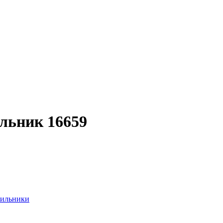
ильник 16659
тильники