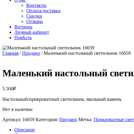
Контакты
Оплата/доставка
Скидки
Отзывы
Витрина
Личный кабинет
Повѣсть
Главная
/
Продано
/ Маленький настольный светильник 16659
Маленький настольный свет
5.500
₽
Настольный/прикроватный светильник, мыльный камень
Нет в наличии
Артикул:
16659
Категория:
Продано
Метка:
Прикроватные све
Описание