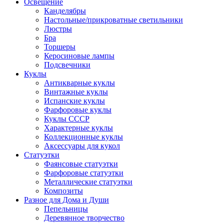
Освещение
Канделябры
Настольные/прикроватные светильники
Люстры
Бра
Торшеры
Керосиновые лампы
Подсвечники
Куклы
Антикварные куклы
Винтажные куклы
Испанские куклы
Фарфоровые куклы
Куклы СССР
Характерные куклы
Коллекционные куклы
Аксессуары для кукол
Статуэтки
Фаянсовые статуэтки
Фарфоровые статуэтки
Металлические статуэтки
Композиты
Разное для Дома и Души
Пепельницы
Деревянное творчество