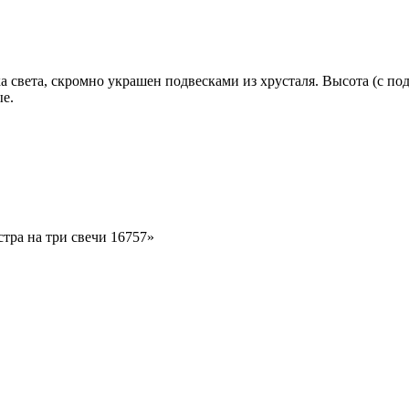
света, скромно украшен подвесками из хрусталя. Высота (с подв
е.
стра на три свечи 16757»