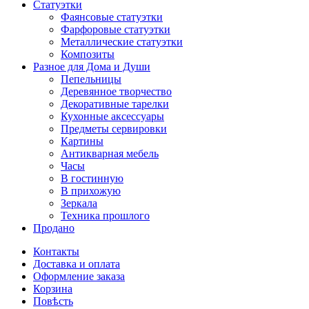
Статуэтки
Фаянсовые статуэтки
Фарфоровые статуэтки
Металлические статуэтки
Композиты
Разное для Дома и Души
Пепельницы
Деревянное творчество
Декоративные тарелки
Кухонные аксессуары
Предметы сервировки
Картины
Антикварная мебель
Часы
В гостинную
В прихожую
Зеркала
Техника прошлого
Продано
Контакты
Доставка и оплата
Оформление заказа
Корзина
Повѣсть