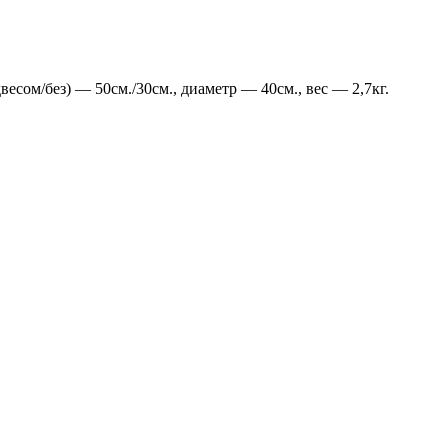
есом/без) — 50см./30см., диаметр — 40см., вес — 2,7кг.