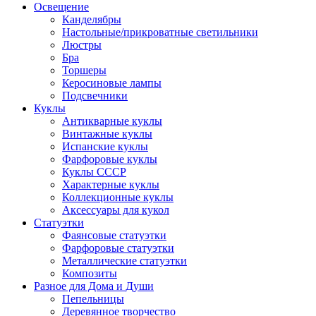
Освещение
Канделябры
Настольные/прикроватные светильники
Люстры
Бра
Торшеры
Керосиновые лампы
Подсвечники
Куклы
Антикварные куклы
Винтажные куклы
Испанские куклы
Фарфоровые куклы
Куклы СССР
Характерные куклы
Коллекционные куклы
Аксессуары для кукол
Статуэтки
Фаянсовые статуэтки
Фарфоровые статуэтки
Металлические статуэтки
Композиты
Разное для Дома и Души
Пепельницы
Деревянное творчество