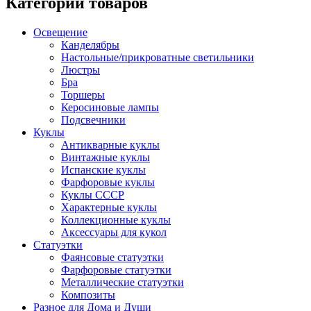
Категории товаров
Освещение
Канделябры
Настольные/прикроватные светильники
Люстры
Бра
Торшеры
Керосиновые лампы
Подсвечники
Куклы
Антикварные куклы
Винтажные куклы
Испанские куклы
Фарфоровые куклы
Куклы СССР
Характерные куклы
Коллекционные куклы
Аксессуары для кукол
Статуэтки
Фаянсовые статуэтки
Фарфоровые статуэтки
Металлические статуэтки
Композиты
Разное для Дома и Души