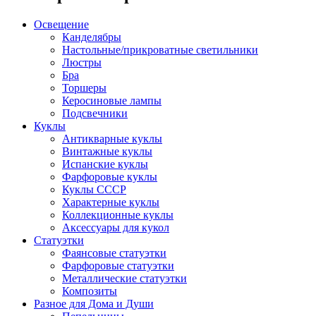
Освещение
Канделябры
Настольные/прикроватные светильники
Люстры
Бра
Торшеры
Керосиновые лампы
Подсвечники
Куклы
Антикварные куклы
Винтажные куклы
Испанские куклы
Фарфоровые куклы
Куклы СССР
Характерные куклы
Коллекционные куклы
Аксессуары для кукол
Статуэтки
Фаянсовые статуэтки
Фарфоровые статуэтки
Металлические статуэтки
Композиты
Разное для Дома и Души