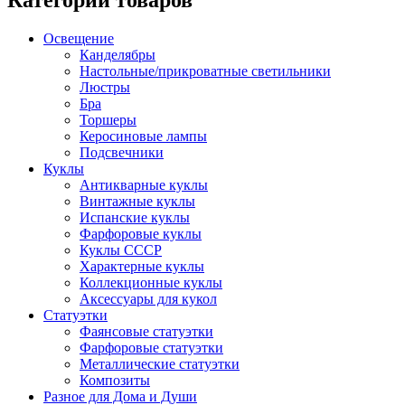
Категории товаров
Освещение
Канделябры
Настольные/прикроватные светильники
Люстры
Бра
Торшеры
Керосиновые лампы
Подсвечники
Куклы
Антикварные куклы
Винтажные куклы
Испанские куклы
Фарфоровые куклы
Куклы СССР
Характерные куклы
Коллекционные куклы
Аксессуары для кукол
Статуэтки
Фаянсовые статуэтки
Фарфоровые статуэтки
Металлические статуэтки
Композиты
Разное для Дома и Души