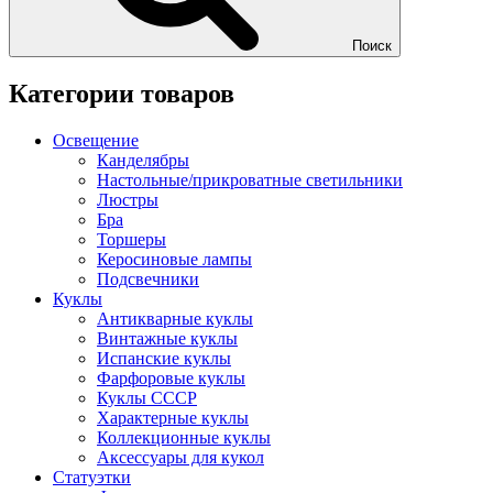
Поиск
Категории товаров
Освещение
Канделябры
Настольные/прикроватные светильники
Люстры
Бра
Торшеры
Керосиновые лампы
Подсвечники
Куклы
Антикварные куклы
Винтажные куклы
Испанские куклы
Фарфоровые куклы
Куклы СССР
Характерные куклы
Коллекционные куклы
Аксессуары для кукол
Статуэтки