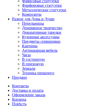
Фаянсовые статуэтки
Фарфоровые статуэтки
Металлические статуэтки
Композиты
Разное для Дома и Души
Пепельницы
Деревянное творчество
Декоративные тарелки
Кухонные аксессуары
Предметы сервировки
Картины
Антикварная мебель
Часы
В гостинную
В прихожую
Зеркала
Техника прошлого
Продано
Контакты
Доставка и оплата
Оформление заказа
Корзина
Повѣсть