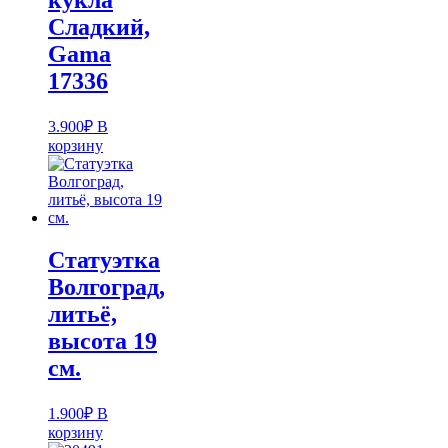
кукла
Cладкий,
Gama
17336
3.900
₽
В
корзину
Статуэтка
Волгоград,
литьё,
высота 19
см.
1.900
₽
В
корзину