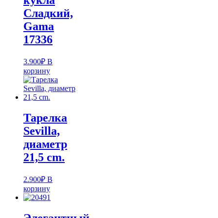
кукла
Cладкий,
Gama
17336
3.900
₽
В
корзину
Тарелка
Sevilla,
диаметр
21,5 cm.
2.900
₽
В
корзину
Элегантный