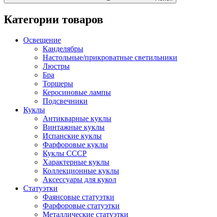
Категории товаров
Освещение
Канделябры
Настольные/прикроватные светильники
Люстры
Бра
Торшеры
Керосиновые лампы
Подсвечники
Куклы
Антикварные куклы
Винтажные куклы
Испанские куклы
Фарфоровые куклы
Куклы СССР
Характерные куклы
Коллекционные куклы
Аксессуары для кукол
Статуэтки
Фаянсовые статуэтки
Фарфоровые статуэтки
Металлические статуэтки