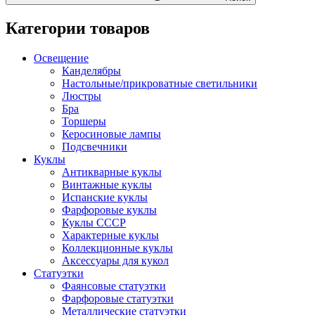
Категории товаров
Освещение
Канделябры
Настольные/прикроватные светильники
Люстры
Бра
Торшеры
Керосиновые лампы
Подсвечники
Куклы
Антикварные куклы
Винтажные куклы
Испанские куклы
Фарфоровые куклы
Куклы СССР
Характерные куклы
Коллекционные куклы
Аксессуары для кукол
Статуэтки
Фаянсовые статуэтки
Фарфоровые статуэтки
Металлические статуэтки