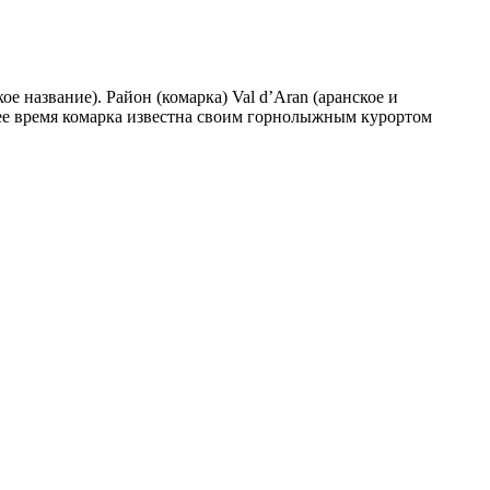
е название). Район (комарка) Val d’Aran (аранское и
щее время комарка известна своим горнолыжным курортом