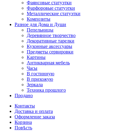
Фаянсовые статуэтки
Фарфоровые статуэтки
Металлические статуэтки
Композиты
Разное для Дома и Души
Пепельницы
Деревянное творчество
Декоративные тарелки
Кухонные аксессуары
Предметы сервировки
Картины
Антикварная мебель
Часы
В гостинную
В прихожую
Зеркала
Техника прошлого
Продано
Контакты
Доставка и оплата
Оформление заказа
Корзина
Повѣсть