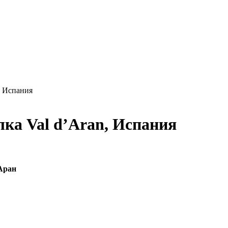
, Испания
лка Val d’Aran, Испания
Аран