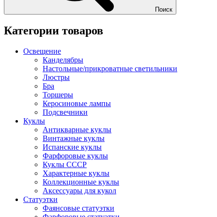
Поиск
Категории товаров
Освещение
Канделябры
Настольные/прикроватные светильники
Люстры
Бра
Торшеры
Керосиновые лампы
Подсвечники
Куклы
Антикварные куклы
Винтажные куклы
Испанские куклы
Фарфоровые куклы
Куклы СССР
Характерные куклы
Коллекционные куклы
Аксессуары для кукол
Статуэтки
Фаянсовые статуэтки
Фарфоровые статуэтки