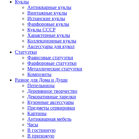
Куклы
Антикварные куклы
Винтажные куклы
Испанские куклы
Фарфоровые куклы
Куклы СССР
Характерные куклы
Коллекционные куклы
Аксессуары для кукол
Статуэтки
Фаянсовые статуэтки
Фарфоровые статуэтки
Металлические статуэтки
Композиты
Разное для Дома и Души
Пепельницы
Деревянное творчество
Декоративные тарелки
Кухонные аксессуары
Предметы сервировки
Картины
Антикварная мебель
Часы
В гостинную
В прихожую