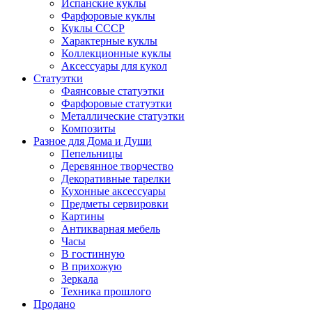
Испанские куклы
Фарфоровые куклы
Куклы СССР
Характерные куклы
Коллекционные куклы
Аксессуары для кукол
Статуэтки
Фаянсовые статуэтки
Фарфоровые статуэтки
Металлические статуэтки
Композиты
Разное для Дома и Души
Пепельницы
Деревянное творчество
Декоративные тарелки
Кухонные аксессуары
Предметы сервировки
Картины
Антикварная мебель
Часы
В гостинную
В прихожую
Зеркала
Техника прошлого
Продано