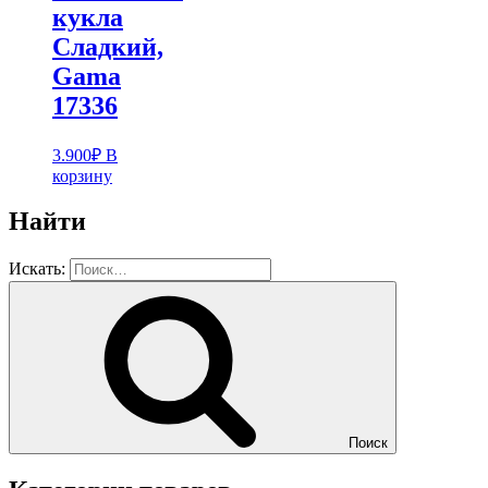
кукла
Cладкий,
Gama
17336
3.900
₽
В
корзину
Найти
Искать:
Поиск