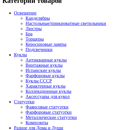
Категории товаров
Освещение
Канделябры
Настольные/прикроватные светильники
Люстры
Бра
Торшеры
Керосиновые лампы
Подсвечники
Куклы
Антикварные куклы
Винтажные куклы
Испанские куклы
Фарфоровые куклы
Куклы СССР
Характерные куклы
Коллекционные куклы
Аксессуары для кукол
Статуэтки
Фаянсовые статуэтки
Фарфоровые статуэтки
Металлические статуэтки
Композиты
Разное для Дома и Души