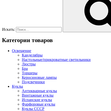
Искать:
Категории товаров
Освещение
Канделябры
Настольные/прикроватные светильники
Люстры
Бра
Торшеры
Керосиновые лампы
Подсвечники
Куклы
Антикварные куклы
Винтажные куклы
Испанские куклы
Фарфоровые куклы
Куклы СССР