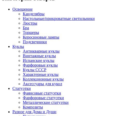
Освещение
Канделябры
Настольные/прикроватные светильники
Люстры
Бра
Торшеры
Керосиновые лампы
Подсвечники
Куклы
Антикварные куклы
Винтажные куклы
Испанские куклы
Фарфоровые куклы
Куклы СССР
Характерные куклы
Коллекционные куклы
Аксессуары для кукол
Статуэтки
Фаянсовые статуэтки
Фарфоровые статуэтки
Металлические статуэтки
Композиты
Разное для Дома и Души