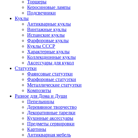
Торшеры
Керосиновые лампы
Подсвечники
Куклы
Антикварные куклы
Винтажные куклы
Испанские куклы
Фарфоровые куклы
Куклы СССР
Характерные куклы
Коллекционные куклы
Аксессуары для кукол
Статуэтки
Фаянсовые статуэтки
Фарфоровые статуэтки
Металлические статуэтки
Композиты
Разное для Дома и Души
Пепельницы
Деревянное творчество
Декоративные тарелки
Кухонные аксессуары
Предметы сервировки
Картины
Антикварная мебель