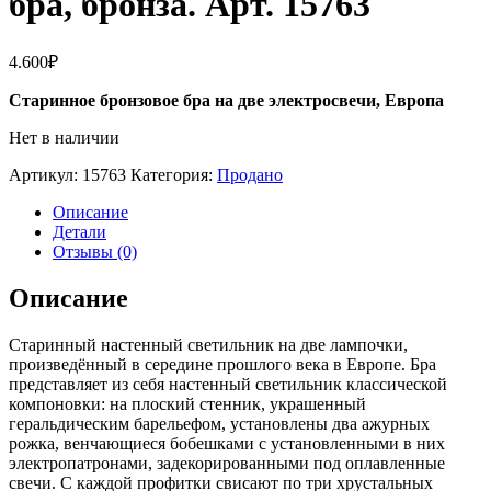
бра, бронза. Арт. 15763
4.600
₽
Старинное бронзовое бра на две электросвечи, Европа
Нет в наличии
Артикул:
15763
Категория:
Продано
Описание
Детали
Отзывы (0)
Описание
Старинный настенный светильник на две лампочки,
произведённый в середине прошлого века в Европе. Бра
представляет из себя настенный светильник классической
компоновки: на плоский стенник, украшенный
геральдическим барельефом, установлены два ажурных
рожка, венчающиеся бобешками с установленными в них
электропатронами, задекорированными под оплавленные
свечи. С каждой профитки свисают по три хрустальных