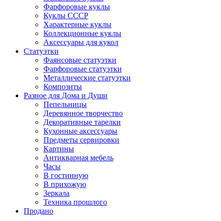
Фарфоровые куклы
Куклы СССР
Характерные куклы
Коллекционные куклы
Аксессуары для кукол
Статуэтки
Фаянсовые статуэтки
Фарфоровые статуэтки
Металлические статуэтки
Композиты
Разное для Дома и Души
Пепельницы
Деревянное творчество
Декоративные тарелки
Кухонные аксессуары
Предметы сервировки
Картины
Антикварная мебель
Часы
В гостинную
В прихожую
Зеркала
Техника прошлого
Продано