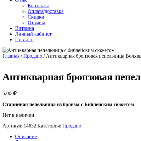
Контакты
Оплата/доставка
Скидки
Отзывы
Витрина
Личный кабинет
Повѣсть
Главная
/
Продано
/ Антикварная бронзовая пепельница Волхв
Антикварная бронзовая пепе
5.000
₽
Старинная пепельница из бронзы с Библейским сюжетом
Нет в наличии
Артикул:
14632
Категория:
Продано
Описание