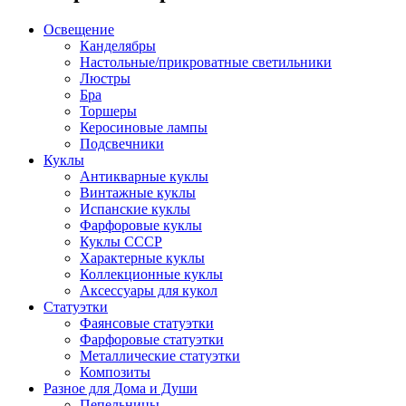
Освещение
Канделябры
Настольные/прикроватные светильники
Люстры
Бра
Торшеры
Керосиновые лампы
Подсвечники
Куклы
Антикварные куклы
Винтажные куклы
Испанские куклы
Фарфоровые куклы
Куклы СССР
Характерные куклы
Коллекционные куклы
Аксессуары для кукол
Статуэтки
Фаянсовые статуэтки
Фарфоровые статуэтки
Металлические статуэтки
Композиты
Разное для Дома и Души
Пепельницы