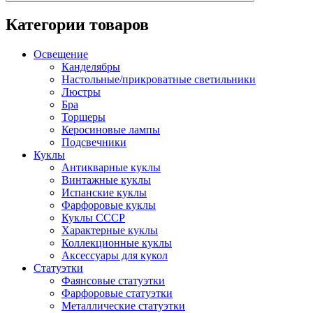
Категории товаров
Освещение
Канделябры
Настольные/прикроватные светильники
Люстры
Бра
Торшеры
Керосиновые лампы
Подсвечники
Куклы
Антикварные куклы
Винтажные куклы
Испанские куклы
Фарфоровые куклы
Куклы СССР
Характерные куклы
Коллекционные куклы
Аксессуары для кукол
Статуэтки
Фаянсовые статуэтки
Фарфоровые статуэтки
Металлические статуэтки