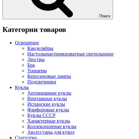
Поиск
Категории товаров
Освещение
Канделябры
Настольные/прикроватные светильники
Люстры
Бра
Торшеры
Керосиновые лампы
Подсвечники
Куклы
Антикварные куклы
Винтажные куклы
Испанские куклы
Фарфоровые куклы
Куклы СССР
Характерные куклы
Коллекционные куклы
Аксессуары для кукол
Статуэтки