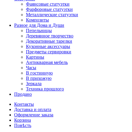
Фаянсовые статуэтки
Фарфоровые статуэтки
Металлические статуэтки
Композиты
Разное для Дома и Души
Пепельницы
Деревянное творчество
Декоративные тарелки
Кухонные аксессуары
Предметы сервировки
Картины
Антикварная мебель
Часы
В гостинную
В прихожую
Зеркала
Техника прошлого
Продано
Контакты
Доставка и оплата
Оформление заказа
Корзина
Повѣсть