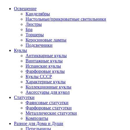
Освещение
Канделябры
Настольные/прикроватные светильники
Люстры
Бра
Торшеры
Керосиновые лампы
Подсвечники
Куклы
Антикварные куклы
Винтажные куклы
Испанские куклы
Фарфоровые куклы
Куклы СССР
Характерные куклы
Коллекционные куклы
Аксессуары для кукол
Статуэтки
Фаянсовые статуэтки
Фарфоровые статуэтки
Металлические статуэтки
Композиты
Разное для Дома и Души
Пепельницы