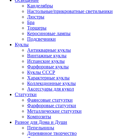
Освещение
Канделябры
Настольные/прикроватные светильники
Люстры
Бра
Торшеры
Керосиновые лампы
Подсвечники
Куклы
Антикварные куклы
Винтажные куклы
Испанские куклы
Фарфоровые куклы
Куклы СССР
Характерные куклы
Коллекционные куклы
Аксессуары для кукол
Статуэтки
Фаянсовые статуэтки
Фарфоровые статуэтки
Металлические статуэтки
Композиты
Разное для Дома и Души
Пепельницы
Деревянное творчество