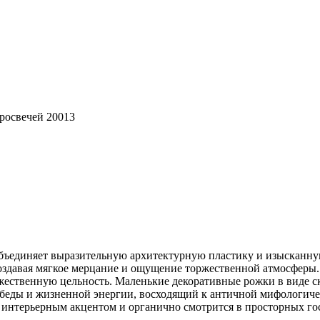
тросвечей 20013
 объединяет выразительную архитектурную пластику и изысканн
оздавая мягкое мерцание и ощущение торжественной атмосферы
дожественную цельность. Маленькие декоративные рожки в виде 
обеды и жизненной энергии, восходящий к античной мифологиче
 интерьерным акцентом и органично смотрится в просторных го