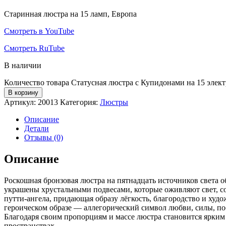
Старинная люстра на 15 ламп, Европа
Смотреть в YouTube
Смотреть RuTube
В наличии
Количество товара Статусная люстра с Купидонами на 15 элек
В корзину
Артикул:
20013
Категория:
Люстры
Описание
Детали
Отзывы (0)
Описание
Роскошная бронзовая люстра на пятнадцать источников света
украшены хрустальными подвесами, которые оживляют свет, с
путти-ангела, придающая образу лёгкость, благородство и ху
героическом образе — аллегорический символ любви, силы, п
Благодаря своим пропорциям и массе люстра становится ярким
пространствах.