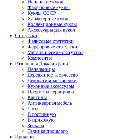
Испанские куклы
Фарфоровые куклы
Куклы СССР
Характерные куклы
Коллекционные куклы
Аксессуары для кукол
Статуэтки
Фаянсовые статуэтки
Фарфоровые статуэтки
Металлические статуэтки
Композиты
Разное для Дома и Души
Пепельницы
Деревянное творчество
Декоративные тарелки
Кухонные аксессуары
Предметы сервировки
Картины
Антикварная мебель
Часы
В гостинную
В прихожую
Зеркала
Техника прошлого
Продано