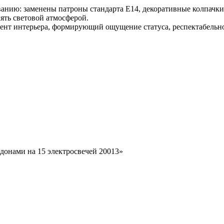
нию: заменены патроны стандарта E14, декоративные колпачки 
лять световой атмосферой.
мент интерьера, формирующий ощущение статуса, респектабельно
идонами на 15 электросвечей 20013»