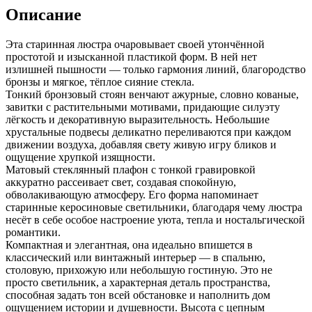
Описание
Эта старинная люстра очаровывает своей утончённой
простотой и изысканной пластикой форм. В ней нет
излишней пышности — только гармония линий, благородство
бронзы и мягкое, тёплое сияние стекла.
Тонкий бронзовый стоян венчают ажурные, словно кованые,
завитки с растительными мотивами, придающие силуэту
лёгкость и декоративную выразительность. Небольшие
хрустальные подвесы деликатно переливаются при каждом
движении воздуха, добавляя свету живую игру бликов и
ощущение хрупкой изящности.
Матовый стеклянный плафон с тонкой гравировкой
аккуратно рассеивает свет, создавая спокойную,
обволакивающую атмосферу. Его форма напоминает
старинные керосиновые светильники, благодаря чему люстра
несёт в себе особое настроение уюта, тепла и ностальгической
романтики.
Компактная и элегантная, она идеально впишется в
классический или винтажный интерьер — в спальню,
столовую, прихожую или небольшую гостиную. Это не
просто светильник, а характерная деталь пространства,
способная задать тон всей обстановке и наполнить дом
ощущением истории и душевности. Высота с цепным