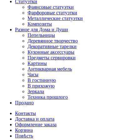
Статуэтки
Фаянсовые статуэтки
Фарфоровые статуэтки
Металлические статуэтки
Композиты
Разное для Дома и Души
Пепельницы
Деревянное творчество
Декоративные тарелки
Кухонные аксессуары
Предметы сервировки
Картины
Антикварная мебель
Часы
В гостинную
В прихожую
Зеркала
Техника прошлого
Продано
Контакты
Доставка и оплата
Оформление заказа
Корзина
Повѣсть