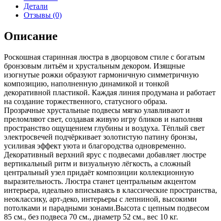
Детали
Отзывы (0)
Описание
Роскошная старинная люстра в дворцовом стиле с богатым
бронзовым литьём и хрустальным декором. Изящные
изогнутые рожки образуют гармоничную симметричную
композицию, наполненную динамикой и тонкой
декоративной пластикой. Каждая линия продумана и работает
на создание торжественного, статусного образа.
Прозрачные хрустальные подвесы мягко улавливают и
преломляют свет, создавая живую игру бликов и наполняя
пространство ощущением глубины и воздуха. Тёплый свет
электросвечей подчёркивает золотистую патину бронзы,
усиливая эффект уюта и благородства одновременно.
Декоративный верхний ярус с подвесами добавляет люстре
вертикальный ритм и визуальную лёгкость, а сложный
центральный узел придаёт композиции коллекционную
выразительность. Люстра станет центральным акцентом
интерьера, идеально вписываясь в классические пространства,
неоклассику, арт-деко, интерьеры с лепниной, высокими
потолками и парадными зонами.Высота с цепным подвесом
85 см., без подвеса 70 см., диаметр 52 см., вес 10 кг.