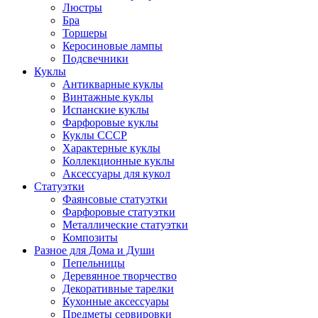
Люстры
Бра
Торшеры
Керосиновые лампы
Подсвечники
Куклы
Антикварные куклы
Винтажные куклы
Испанские куклы
Фарфоровые куклы
Куклы СССР
Характерные куклы
Коллекционные куклы
Аксессуары для кукол
Статуэтки
Фаянсовые статуэтки
Фарфоровые статуэтки
Металлические статуэтки
Композиты
Разное для Дома и Души
Пепельницы
Деревянное творчество
Декоративные тарелки
Кухонные аксессуары
Предметы сервировки