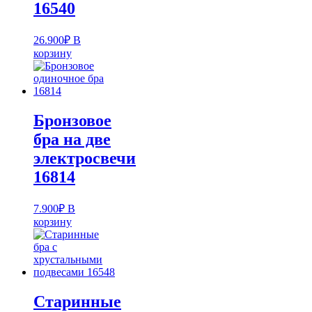
16540
26.900
₽
В
корзину
Бронзовое
бра на две
электросвечи
16814
7.900
₽
В
корзину
Старинные