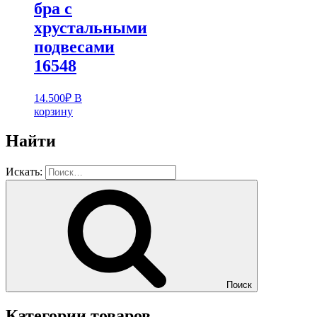
бра с
хрустальными
подвесами
16548
14.500
₽
В
корзину
Найти
Искать:
Поиск
Категории товаров