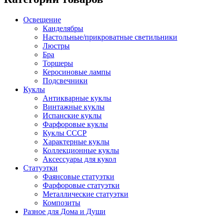
Освещение
Канделябры
Настольные/прикроватные светильники
Люстры
Бра
Торшеры
Керосиновые лампы
Подсвечники
Куклы
Антикварные куклы
Винтажные куклы
Испанские куклы
Фарфоровые куклы
Куклы СССР
Характерные куклы
Коллекционные куклы
Аксессуары для кукол
Статуэтки
Фаянсовые статуэтки
Фарфоровые статуэтки
Металлические статуэтки
Композиты
Разное для Дома и Души