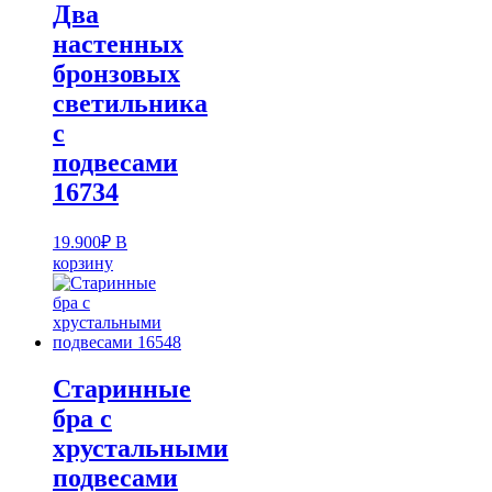
Два
настенных
бронзовых
светильника
с
подвесами
16734
19.900
₽
В
корзину
Старинные
бра с
хрустальными
подвесами