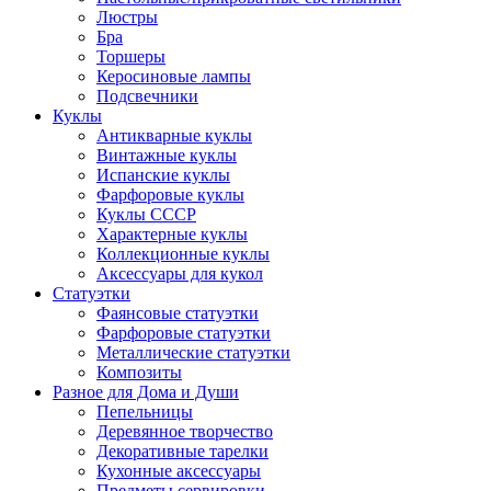
Люстры
Бра
Торшеры
Керосиновые лампы
Подсвечники
Куклы
Антикварные куклы
Винтажные куклы
Испанские куклы
Фарфоровые куклы
Куклы СССР
Характерные куклы
Коллекционные куклы
Аксессуары для кукол
Статуэтки
Фаянсовые статуэтки
Фарфоровые статуэтки
Металлические статуэтки
Композиты
Разное для Дома и Души
Пепельницы
Деревянное творчество
Декоративные тарелки
Кухонные аксессуары
Предметы сервировки