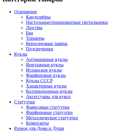
Освещение
Канделябры
Настольные/прикроватные светильники
Люстры
Бра
Торшеры
Керосиновые лампы
Подсвечники
Куклы
Антикварные куклы
Винтажные куклы
Испанские куклы
Фарфоровые куклы
Куклы СССР
Характерные куклы
Коллекционные куклы
Аксессуары для кукол
Статуэтки
Фаянсовые статуэтки
Фарфоровые статуэтки
Металлические статуэтки
Композиты
Разное для Дома и Души