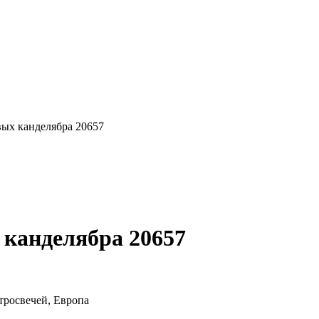
вых канделябра 20657
 канделябра 20657
тросвечей, Европа