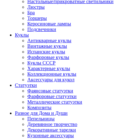
Настольные/прикроватные светильники
Люстры
Бра
Торшеры
Керосиновые лампы
Подсвечники
Куклы
Антикварные куклы
Винтажные куклы
Испанские куклы
Фарфоровые куклы
Куклы СССР
Характерные куклы
Коллекционные куклы
Аксессуары для кукол
Статуэтки
Фаянсовые статуэтки
Фарфоровые статуэтки
Металлические статуэтки
Композиты
Разное для Дома и Души
Пепельницы
Деревянное творчество
Декоративные тарелки
Кухонные аксессуары