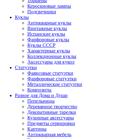
Торшеры
Керосиновые лампы
Подсвечники
Куклы
Антикварные куклы
Винтажные куклы
Испанские куклы
Фарфоровые куклы
Куклы СССР
Характерные куклы
Коллекционные куклы
Аксессуары для кукол
Статуэтки
Фаянсовые статуэтки
Фарфоровые статуэтки
Металлические статуэтки
Композиты
Разное для Дома и Души
Пепельницы
Деревянное творчество
Декоративные тарелки
Кухонные аксессуары
Предметы сервировки
Картины
Антикварная мебель