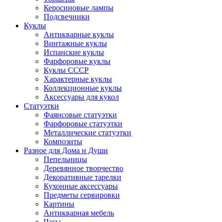
Керосиновые лампы
Подсвечники
Куклы
Антикварные куклы
Винтажные куклы
Испанские куклы
Фарфоровые куклы
Куклы СССР
Характерные куклы
Коллекционные куклы
Аксессуары для кукол
Статуэтки
Фаянсовые статуэтки
Фарфоровые статуэтки
Металлические статуэтки
Композиты
Разное для Дома и Души
Пепельницы
Деревянное творчество
Декоративные тарелки
Кухонные аксессуары
Предметы сервировки
Картины
Антикварная мебель
Часы