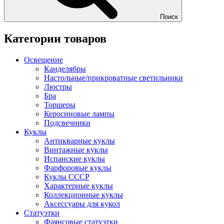
Поиск
Категории товаров
Освещение
Канделябры
Настольные/прикроватные светильники
Люстры
Бра
Торшеры
Керосиновые лампы
Подсвечники
Куклы
Антикварные куклы
Винтажные куклы
Испанские куклы
Фарфоровые куклы
Куклы СССР
Характерные куклы
Коллекционные куклы
Аксессуары для кукол
Статуэтки
Фаянсовые статуэтки