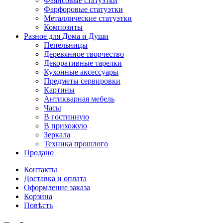
Фаянсовые статуэтки
Фарфоровые статуэтки
Металлические статуэтки
Композиты
Разное для Дома и Души
Пепельницы
Деревянное творчество
Декоративные тарелки
Кухонные аксессуары
Предметы сервировки
Картины
Антикварная мебель
Часы
В гостинную
В прихожую
Зеркала
Техника прошлого
Продано
Контакты
Доставка и оплата
Оформление заказа
Корзина
Повѣсть