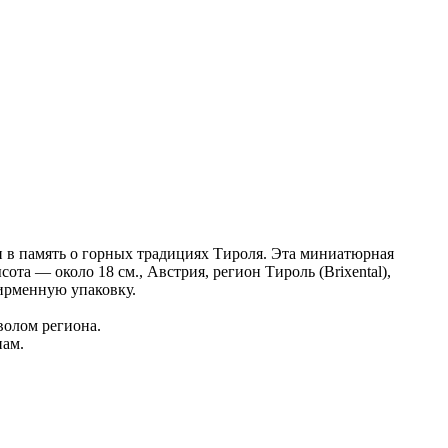
и в память о горных традициях Тироля. Эта миниатюрная
а — около 18 см., Австрия, регион Тироль (Brixental),
ирменную упаковку.
волом региона.
пам.