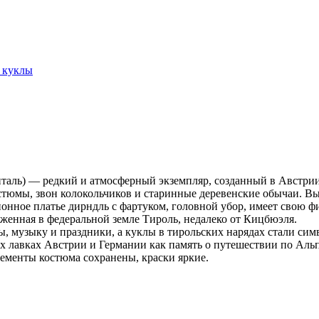
 куклы
енталь) — редкий и атмосферный экземпляр, созданный в Австри
юмы, звон колокольчиков и старинные деревенские обычаи. Высот
нное платье дирндль с фартуком, головной убор, имеет свою ф
женная в федеральной земле Тироль, недалеко от Кицбюэля.
, музыку и праздники, а куклы в тирольских нарядах стали сим
х лавках Австрии и Германии как память о путешествии по Аль
лементы костюма сохранены, краски яркие.