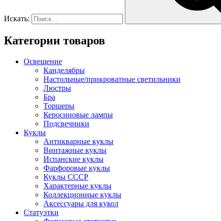
Искать:
Категории товаров
Освещение
Канделябры
Настольные/прикроватные светильники
Люстры
Бра
Торшеры
Керосиновые лампы
Подсвечники
Куклы
Антикварные куклы
Винтажные куклы
Испанские куклы
Фарфоровые куклы
Куклы СССР
Характерные куклы
Коллекционные куклы
Аксессуары для кукол
Статуэтки