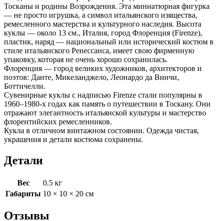
Тосканы и родины Возрождения. Эта миниатюрная фигурка
— не просто игрушка, а символ итальянского изящества,
ремесленного мастерства и культурного наследия. Высота
куклы — около 13 см., Италия, город Флоренция (Firenze),
пластик, наряд — национальный или исторический костюм в
стиле итальянского Ренессанса, имеет свою фирменную
упаковку, которая не очень хорошо сохранилась.
Флоренция — город великих художников, архитекторов и
поэтов: Данте, Микеланджело, Леонардо да Винчи,
Боттичелли.
Сувенирные куклы с надписью Firenze стали популярны в
1960–1980-х годах как память о путешествии в Тоскану. Они
отражают элегантность итальянской культуры и мастерство
флорентийских ремесленников.
Кукла в отличном винтажном состоянии. Одежда чистая,
украшения и детали костюма сохранены.
Детали
Вес
0.5 кг
Габариты
10 × 10 × 20 см
Отзывы