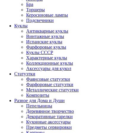
Бра
Торшеры
Керосиновые лампы
Подсвечники
Куклы
Антикварные куклы
Винтажные куклы
Испанские куклы
Фарфоровые куклы
Куклы СССР
Характерные куклы
Коллекционные куклы
Аксессуары для кукол
Статуэтки
Фаянсовые статуэтки
Фарфоровые статуэтки
Металлические статуэтки
Композиты
Разное для Дома и Души
Пепельницы
Деревянное творчество
Декоративные тарелки
Кухонные аксессуары
Предметы сервировки
Картины