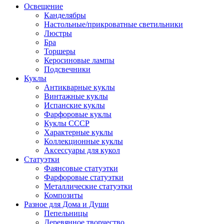
Освещение
Канделябры
Настольные/прикроватные светильники
Люстры
Бра
Торшеры
Керосиновые лампы
Подсвечники
Куклы
Антикварные куклы
Винтажные куклы
Испанские куклы
Фарфоровые куклы
Куклы СССР
Характерные куклы
Коллекционные куклы
Аксессуары для кукол
Статуэтки
Фаянсовые статуэтки
Фарфоровые статуэтки
Металлические статуэтки
Композиты
Разное для Дома и Души
Пепельницы
Деревянное творчество