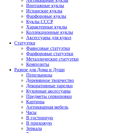
Антикварные куклы
Винтажные куклы
Испанские куклы
Фарфоровые куклы
Куклы СССР
Характерные куклы
Коллекционные куклы
Аксессуары для кукол
Статуэтки
Фаянсовые статуэтки
Фарфоровые статуэтки
Металлические статуэтки
Композиты
Разное для Дома и Души
Пепельницы
Деревянное творчество
Декоративные тарелки
Кухонные аксессуары
Предметы сервировки
Картины
Антикварная мебель
Часы
В гостинную
В прихожую
Зеркала